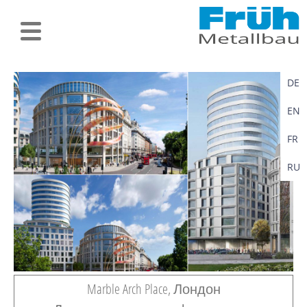
DE
EN
FR
RU
Marble Arch Place, Лондон