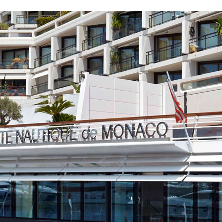
COPYRIGHT
810-0
Metallbau Früh GmbH
 9810-10
Germany
bau-frueh.com
Alle Rechte vorbehalten