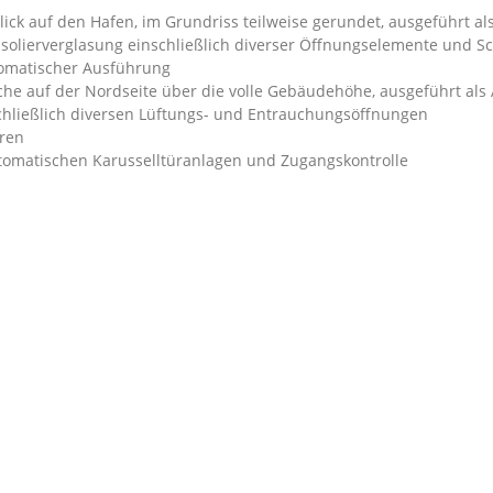
lick auf den Hafen, im Grundriss teilweise gerundet, ausgeführt a
Isolierver­glasung einschließlich diverser Öffnungselemente und S
utomatischer Ausführung
he auf der Nordseite über die volle Gebäudehöhe, aus­geführt al
hließlich diversen Lüftungs- und Entrauchungsöffnungen
üren
omatischen Karusselltüranlagen und Zugangskontrolle