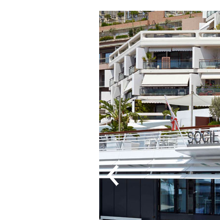
ANSCHRIFT
KONTAKT
Metallbau Früh GmbH
T: +49 7665 9
Am Gansacker 18
Fax: +49 7665
79224 Umkirch
office@metall